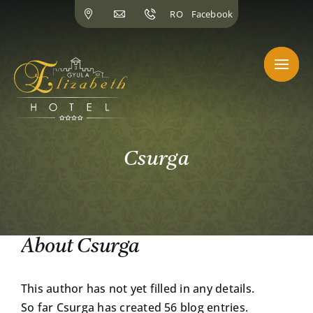
Skip
RO
Facebook
to
content
Csurga
About
Csurga
This author has not yet filled in any details.
So far Csurga has created 56 blog entries.