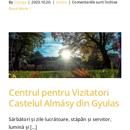
pentru
By
Csurga
|
2023.10.20.
|
Active
|
Comentariile sunt închise
Călărie
Read More
Castelul Almásy & Cetatea Gyula
Centrul pentru Vizitatori
Castelul Almásy din Gyulas
Sărbători și zile lucrătoare, stăpân și servitor,
lumină și [...]