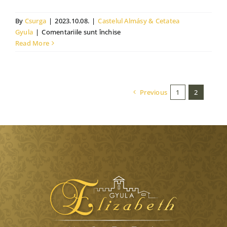
By
Csurga
|
2023.10.08.
|
Castelul Almásy & Cetatea
pentru
Gyula
|
Comentariile sunt închise
Centrul
Read More
pentru
Vizitatori
Castelul
Almásy
Previous
1
2
din
Gyulas