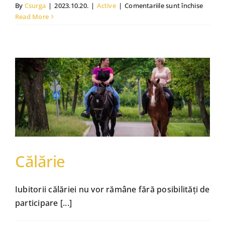
pentru
By
Csurga
|
2023.10.20.
|
Active
|
Comentariile sunt închise
Szanaz
Read More
Active
Călărie
Iubitorii călăriei nu vor rămâne fără posibilităţi de
participare [...]