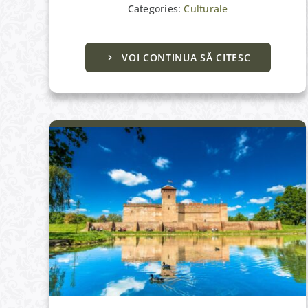
Categories:
Culturale
Castelul Almásy & Cetatea Gyula
VOI CONTINUA SĂ CITESC