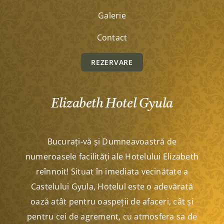
Galerie
Contact
REZERVARE
Elizabeth Hotel Gyula
Bucurați-vă și Dumneavoastră de
numeroasele facilități ale Hotelului Elizabeth
reînnoit! Situat în imediata vecinătate a
Castelului Gyula, Hotelul este o adevărată
oază atât pentru oaspeții de afaceri, cât și
pentru cei de agrement, cu atmosfera sa de