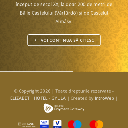
început de secol XX, la doar 200 de metri de
Băile Castelului (Várfürdő) și de Castelul
Almásy.
VOI CONTINUA SĂ CITESC
© Copyright 2026 | Toate drepturile rezervate -
ELIZABETH HOTEL - GYULA
| Created by
IntroWeb
|