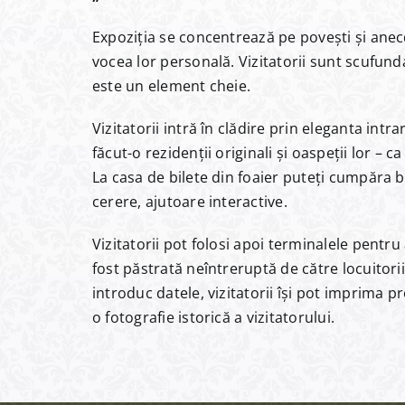
Expoziția se concentrează pe povești și anec
vocea lor personală. Vizitatorii sunt scufunda
este un element cheie.
Vizitatorii intră în clădire prin eleganta int
făcut-o rezidenții originali și oaspeții lor – 
La casa de bilete din foaier puteți cumpăra bil
cerere, ajutoare interactive.
Vizitatorii pot folosi apoi terminalele pentru
fost păstrată neîntreruptă de către locuitorii
introduc datele, vizitatorii își pot imprima p
o fotografie istorică a vizitatorului.