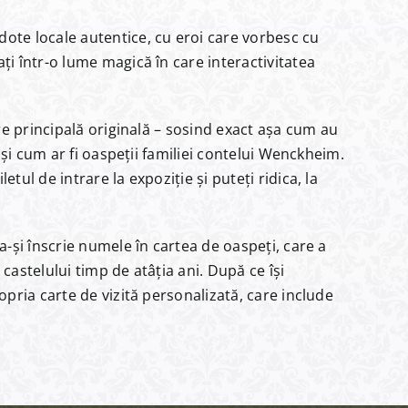
dote locale autentice, cu eroi care vorbesc cu
ți într-o lume magică în care interactivitatea
rare principală originală – sosind exact așa cum au
ca și cum ar fi oaspeții familiei contelui Wenckheim.
etul de intrare la expoziție și puteți ridica, la
 a-și înscrie numele în cartea de oaspeți, care a
 castelului timp de atâția ani. După ce își
ropria carte de vizită personalizată, care include