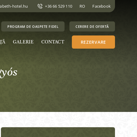
zabeth-hotel.hu
+36 66 529 110
RO
Facebook
PROGRAM DE OASPETE FIDEL
CERERE DE OFERTĂ
REZERVARE
ŢĂ
GALERIE
CONTACT
gyós