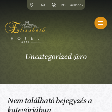
Skip
RO
Facebook
to
content
Uncategorized @ro
Nem található bejegyzés a
kategóriában