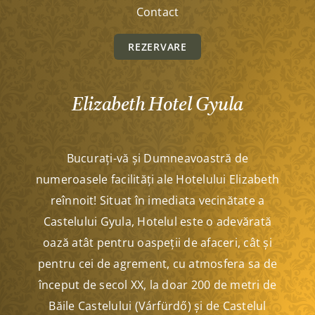
Contact
REZERVARE
Elizabeth Hotel Gyula
Bucurați-vă și Dumneavoastră de
numeroasele facilități ale Hotelului Elizabeth
reînnoit! Situat în imediata vecinătate a
Castelului Gyula, Hotelul este o adevărată
oază atât pentru oaspeții de afaceri, cât și
pentru cei de agrement, cu atmosfera sa de
început de secol XX, la doar 200 de metri de
Băile Castelului (Várfürdő) și de Castelul