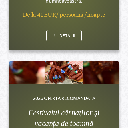
dumneavoastră.
De la 41 EUR/ persoană /noapte
DETALII
2026 OFERTA RECOMANDATĂ
Festivalul cârnaților și
vacanța de toamnă