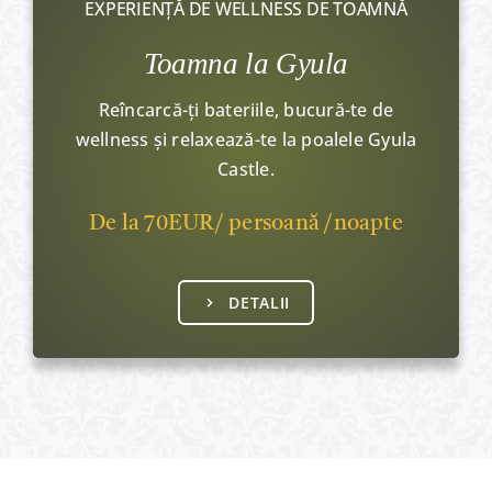
EXPERIENȚĂ DE WELLNESS DE TOAMNĂ
Toamna la Gyula
Reîncarcă-ți bateriile, bucură-te de
wellness și relaxează-te la poalele Gyula
Castle.
De la 70EUR/ persoană /noapte
DETALII