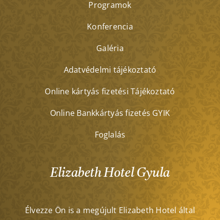
Programok
Konferencia
Galéria
Adatvédelmi tájékoztató
Online kártyás fizetési Tájékoztató
Online Bankkártyás fizetés GYIK
Foglalás
Elizabeth Hotel Gyula
Élvezze Ön is a megújult Elizabeth Hotel által