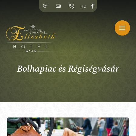
Kihagyás
HU
Bolhapiac és Régiségvásár