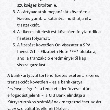
szükséges kitöltenie.
A kártyaadatok megadását követően a
Fizetés gombra kattintva indíthatja el a
tranzakciót.
A sikeres hitelesítést követően folytatódik a
fizetési folyamat.
A fizetést követően Ön visszatér a SPA
Invest Zrt. – Elizabeth Hotel**** oldalára,
ahol a tranzakció eredményéről kap
visszaigazolást.
A bankkártyával történő fizetés esetén a sikeres
tranzakciót követően – ez a bankkártya
érvényessége és a fedezet ellenőrzése utáni
elfogadást jelenti –, a CIB Bank elindítja a
Kártyabirtokos számlájának megterhelését az áru
vagy szolgáltatás ellenértékével.