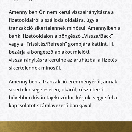
Amennyiben Ön nem kerül visszairányításra a
fizetőoldalról a szálloda oldalára, úgy a
tranzakció sikertelennek minősül. Amennyiben a
banki fizetőoldalon a böngésző „Vissza/Back”
vagy a „Frissítés/Refresh” gombjára kattint, ill.
bezárja a böngésző ablakot mielőtt
visszairányításra kerülne az áruházba, a fizetés
sikertelennek minősül.
Amennyiben a tranzakció eredményéről, annak
sikertelensége esetén, okáról, részleteiről
bővebben kíván tájékozódni, kérjük, vegye fel a
kapcsolatot számlavezető bankjával.