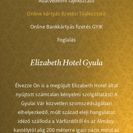
Adatvédelmi tájékoztató
Online kártyás fizetési Tájékoztató
Online Bankkártyás fizetés GYIK
Foglalás
Elizabeth Hotel Gyula
Élvezze Ön is a megújult Elizabeth Hotel által
nyújtott számtalan kényelmi szolgáltatást! A
Gyulai Vár közvetlen szomszédságában
elhelyezkedő, múlt század eleji hangulatot
idéző szálloda a Várfürdőtől és az Almásy-
kastélytól alig 200 méterre igazi oázis mind az