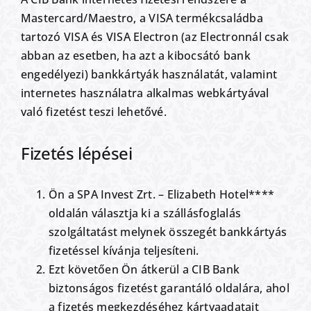
Mastercard/Maestro, a VISA termékcsaládba
tartozó VISA és VISA Electron (az Electronnál csak
abban az esetben, ha azt a kibocsátó bank
engedélyezi) bankkártyák használatát, valamint
internetes használatra alkalmas webkártyával
való fizetést teszi lehetővé.
Fizetés lépései
Ön a SPA Invest Zrt. – Elizabeth Hotel****
oldalán választja ki a szállásfoglalás
szolgáltatást melynek összegét bankkártyás
fizetéssel kívánja teljesíteni.
Ezt követően Ön átkerül a CIB Bank
biztonságos fizetést garantáló oldalára, ahol
a fizetés megkezdéséhez kártyaadatait