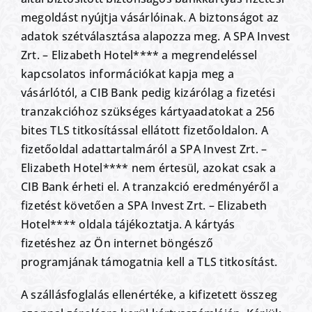
megoldást nyújtja vásárlóinak. A biztonságot az
adatok szétválasztása alapozza meg. A SPA Invest
Zrt. – Elizabeth Hotel**** a megrendeléssel
kapcsolatos információkat kapja meg a
vásárlótól, a CIB Bank pedig kizárólag a fizetési
tranzakcióhoz szükséges kártyaadatokat a 256
bites TLS titkosítással ellátott fizetőoldalon. A
fizetőoldal adattartalmáról a SPA Invest Zrt. –
Elizabeth Hotel**** nem értesül, azokat csak a
CIB Bank érheti el. A tranzakció eredményéről a
fizetést követően a SPA Invest Zrt. – Elizabeth
Hotel**** oldala tájékoztatja. A kártyás
fizetéshez az Ön internet böngésző
programjának támogatnia kell a TLS titkosítást.
A szállásfoglalás ellenértéke, a kifizetett összeg