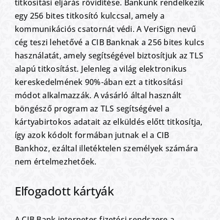
titkosítási eljárás rövidítése. Bankunk rendelkezik
egy 256 bites titkosító kulccsal, amely a
kommunikációs csatornát védi. A VeriSign nevű
cég teszi lehetővé a CIB Banknak a 256 bites kulcs
használatát, amely segítségével biztosítjuk az TLS
alapú titkosítást. Jelenleg a világ elektronikus
kereskedelmének 90%-ában ezt a titkosítási
módot alkalmazzák. A vásárló által használt
böngésző program az TLS segítségével a
kártyabirtokos adatait az elküldés előtt titkosítja,
így azok kódolt formában jutnak el a CIB
Bankhoz, ezáltal illetéktelen személyek számára
nem értelmezhetőek.
Elfogadott kártyák
A CIB Bank internetes fizetési rendszere a