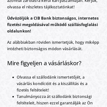
azonnal zárolásra kerül kártyaszámláján. Kérjük,
olvassa el részletes tájékoztatónkat!
Üdvözöljük a CIB Bank biztonságos, internetes
fizetési megoldásával működő szállásfoglalási
oldalunkon!
Az alábbiakban röviden ismertetjük, hogy miképp
intézheti biztonságos módon vásárlását.
Mire figyeljen a vásárláskor?
Olvassa el szállodánk ismertetőjét, a
vásárlás kondícióit és a kiszállítás és a
fizetés feltételeit!
Tanulmányozza át szállodánk biztonsági
feltételeit, hiszen ezzel garantálják az Ön