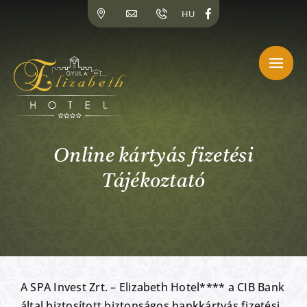
Kihagyás
HU
Online kártyás fizetési
Tájékoztató
A SPA Invest Zrt. – Elizabeth Hotel**** a CIB Bank
által biztosított biztonságos bankkártyás fizetési