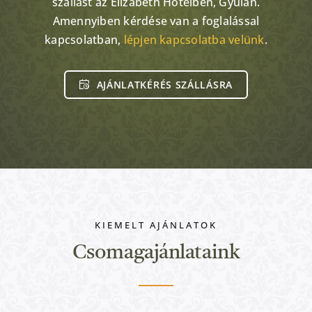
szállást az Elizabeth Hotelben, Gyulán.
Amennyiben kérdése van a foglalással
kapcsolatban,
lépjen kapcsolatba velünk
.
AJÁNLATKÉRÉS SZÁLLÁSRA
KIEMELT AJÁNLATOK
Csomagajánlataink