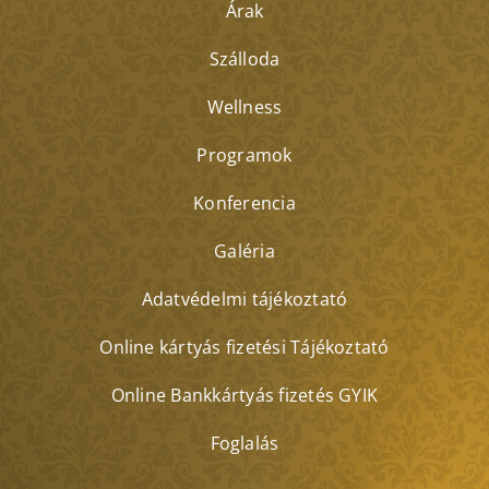
Árak
Szálloda
Wellness
Programok
Konferencia
Galéria
Adatvédelmi tájékoztató
Online kártyás fizetési Tájékoztató
Online Bankkártyás fizetés GYIK
Foglalás