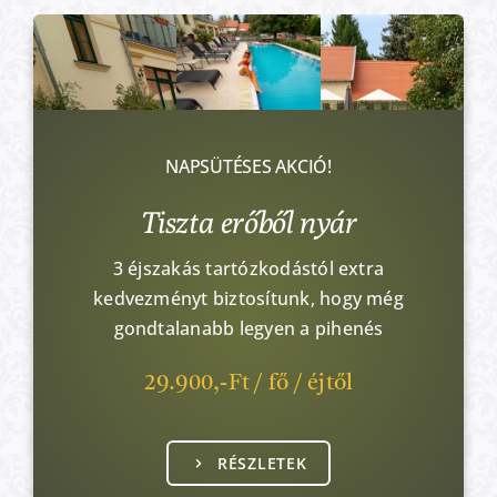
NAPSÜTÉSES AKCIÓ!
Tiszta erőből nyár
3 éjszakás tartózkodástól extra
kedvezményt biztosítunk, hogy még
gondtalanabb legyen a pihenés
29.900,-Ft / fő / éjtől
RÉSZLETEK