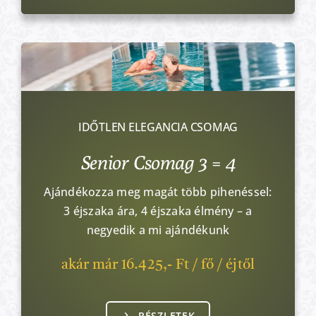
IDŐTLEN ELEGANCIA CSOMAG
Senior Csomag 3 = 4
Ajándékozza meg magát több pihenéssel:
3 éjszaka ára, 4 éjszaka élmény – a
negyedik a mi ajándékunk
akár már 16.425,- Ft / fő / éjtől
RÉSZLETEK