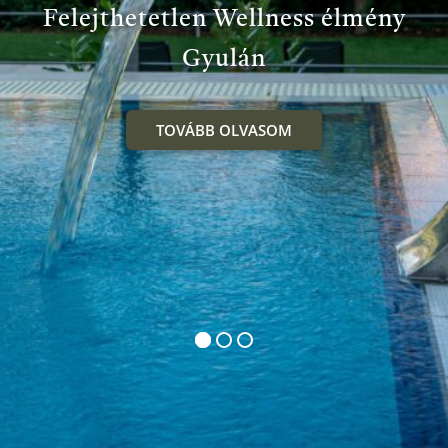
Felejthetetlen Wellness élmény
Gyulán
TOVÁBB OLVASOM