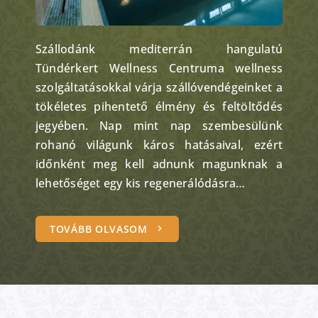
Szállodánk mediterrán hangulatú
Tündérkert Wellness Centruma wellness
szolgáltatásokkal várja szállóvendégeinket a
tökéletes pihentető élmény és feltöltődés
jegyében. Nap mint nap szembesülünk
rohanó világunk káros hatásaival, ezért
időnként meg kell adnunk magunknak a
lehetőséget egy kis regenerálódásra…
TOVÁBB OLVASOM