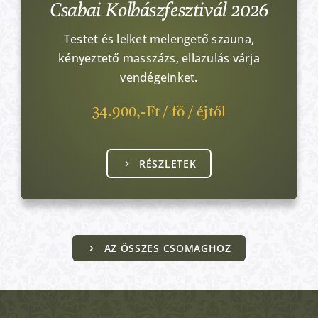
Csabai Kolbászfesztivál 2026
Testet és lelket melengető szauna,
kényeztető masszázs, ellazulás várja
vendégeinket.
34.900,-Ft / fő / éjtől
RÉSZLETEK
AZ ÖSSZES CSOMAGHOZ