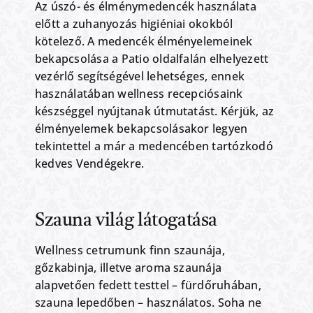
Az úszó- és élménymedencék használata
előtt a zuhanyozás higiéniai okokból
kötelező. A medencék élményelemeinek
bekapcsolása a Patio oldalfalán elhelyezett
vezérlő segítségével lehetséges, ennek
használatában wellness recepciósaink
készséggel nyújtanak útmutatást. Kérjük, az
élményelemek bekapcsolásakor legyen
tekintettel a már a medencében tartózkodó
kedves Vendégekre.
Szauna világ látogatása
Wellness cetrumunk finn szaunája,
gőzkabinja, illetve aroma szaunája
alapvetően fedett testtel – fürdőruhában,
szauna lepedőben – használatos. Soha ne