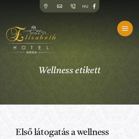
Kihagyás
HU
Wellness etikett
Első látogatás a wellness