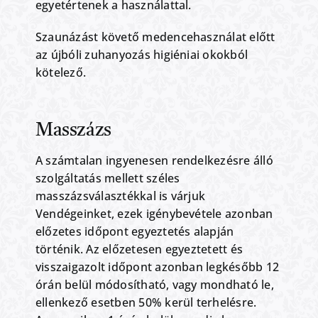
egyetértenek a használattal.
Szaunázást követő medencehasználat előtt
az újbóli zuhanyozás higiéniai okokból
kötelező.
Masszázs
A számtalan ingyenesen rendelkezésre álló
szolgáltatás mellett széles
masszázsválasztékkal is várjuk
Vendégeinket, ezek igénybevétele azonban
előzetes időpont egyeztetés alapján
történik. Az előzetesen egyeztetett és
visszaigazolt időpont azonban legkésőbb 12
órán belül módosítható, vagy mondható le,
ellenkező esetben 50% kerül terhelésre.