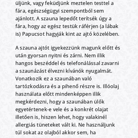
üljünk, vagy feküdjünk meztelen testtel a
fára, egészségügyi szempontból sem
ajánlott. A szauna lepedőt terítsék úgy a
fára, hogy az egész testük ráférjen (a lábak
is) Papucsot hagyják kint az ajtó közelében.
A szauna ajtót igyekezzünk magunk előtt és
után gyorsan nyitni és zárni. Nem illik
hangos beszéddel és telefonálással zavarni
a szaunázást élvezni kívánók nyugalmát.
Vonatkozik ez a szaunában való
tartózkodásra és a pihenő részre is. Illóolaj
használata előtt mindenképpen illik
megkérdezni, hogy a szaunában ülők
egyetértenek-e vele és a konkrét olajat
illetően is, hiszen lehet, hogy valakinél
allergiás tüneteket vált ki. Ne használjunk
túl sokat az olajból akkor sem, ha