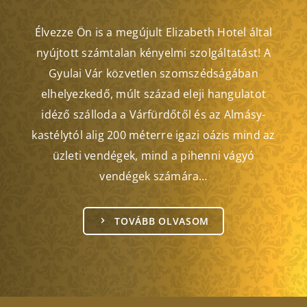
Élvezze Ön is a megújult Elizabeth Hotel által
nyújtott számtalan kényelmi szolgáltatást! A
Gyulai Vár közvetlen szomszédságában
elhelyezkedő, múlt század eleji hangulatot
idéző szálloda a Várfürdőtől és az Almásy-
kastélytól alig 200 méterre igazi oázis mind az
üzleti vendégek, mind a pihenni vágyó
vendégek számára…
TOVÁBB OLVASOM