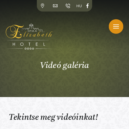
Kihagyás
HU
Videó galéria
Tekintse meg videóinkat!