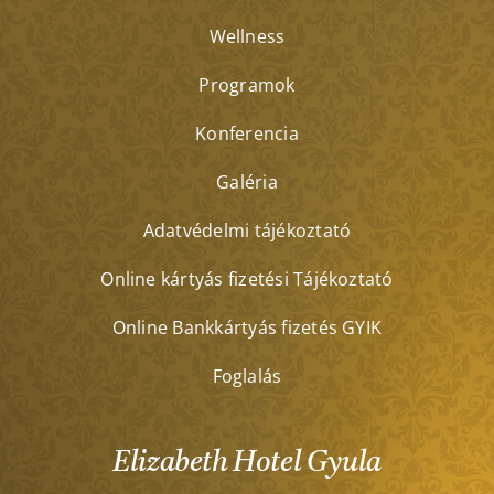
Wellness
Programok
Konferencia
Galéria
Adatvédelmi tájékoztató
Online kártyás fizetési Tájékoztató
Online Bankkártyás fizetés GYIK
Foglalás
Elizabeth Hotel Gyula