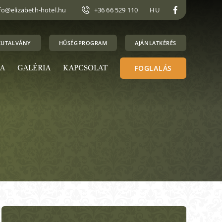
fo@elizabeth-hotel.hu
+36 66 529 110
HU
KUTALVÁNY
HŰSÉGPROGRAM
AJÁNLATKÉRÉS
FOGLALÁS
A
GALÉRIA
KAPCSOLAT