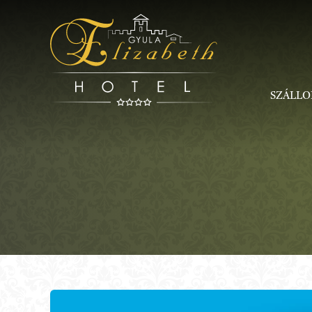
Kihagyás
SZÁLLO