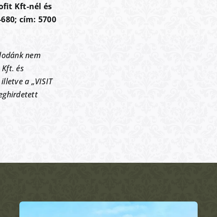
fit Kft-nél és
-680; cím: 5700
állodánk nem
 Kft. és
lletve a „VISIT
ghirdetett