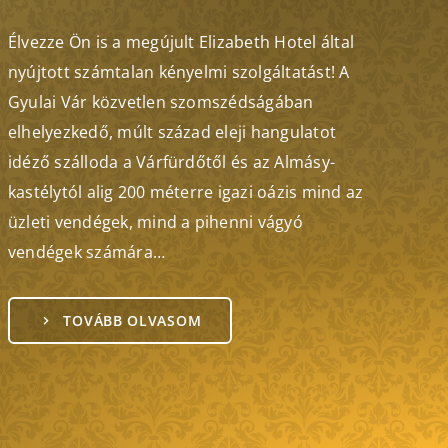
Élvezze Ön is a megújult Elizabeth Hotel által
nyújtott számtalan kényelmi szolgáltatást! A
Gyulai Vár közvetlen szomszédságában
elhelyezkedő, múlt század eleji hangulatot
idéző szálloda a Várfürdőtől és az Almásy-
kastélytól alig 200 méterre igazi oázis mind az
üzleti vendégek, mind a pihenni vágyó
vendégek számára…
TOVÁBB OLVASOM