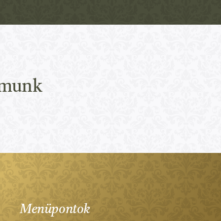
amunk
Menüpontok