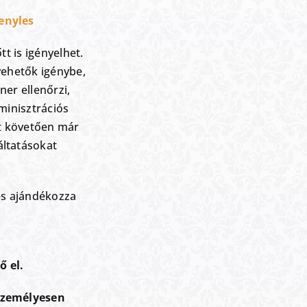
enyles
t is igényelhet.
vehetők igénybe,
er ellenőrzi,
minisztrációs
át követően már
ltatásokat
 és ajándékozza
ő el.
személyesen