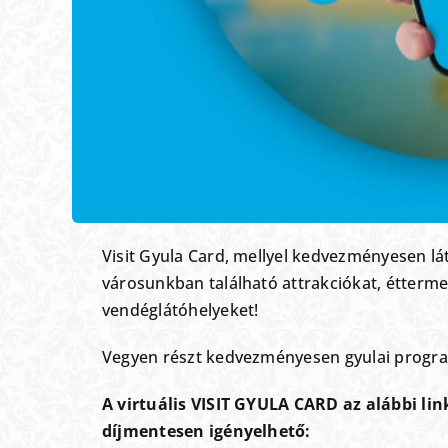
Visit Gyula Card, mellyel kedvezményesen l
városunkban található attrakciókat, étterme
vendéglátóhelyeket!
Vegyen részt kedvezményesen gyulai progr
A virtuális VISIT GYULA CARD az alábbi li
díjmentesen igényelhető: