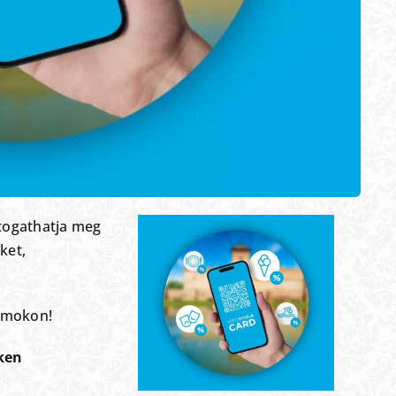
átogathatja meg
ket,
amokon!
nken