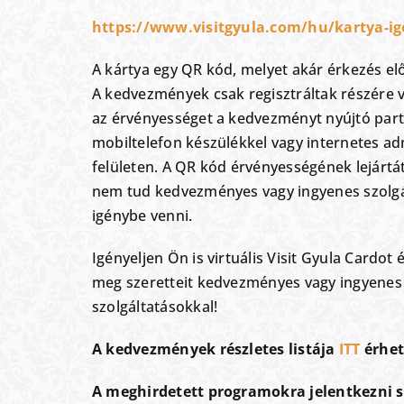
https://www.visitgyula.com/hu/kartya-ig
A kártya egy QR kód, melyet akár érkezés előt
A kedvezmények csak regisztráltak részére 
az érvényességet a kedvezményt nyújtó partn
mobiltelefon készülékkel vagy internetes ad
felületen. A QR kód érvényességének lejárt
nem tud kedvezményes vagy ingyenes szolgá
igénybe venni.
Igényeljen Ön is virtuális Visit Gyula Cardot
meg szeretteit kedvezményes vagy ingyenes
szolgáltatásokkal!
A kedvezmények részletes listája
ITT
érhet
A meghirdetett programokra jelentkezni 