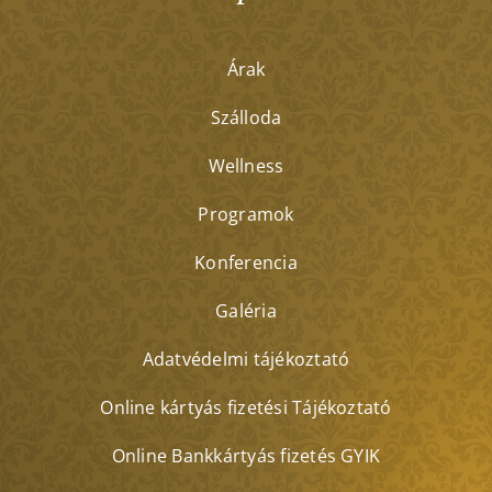
Árak
Szálloda
Wellness
Programok
Konferencia
Galéria
Adatvédelmi tájékoztató
Online kártyás fizetési Tájékoztató
Online Bankkártyás fizetés GYIK