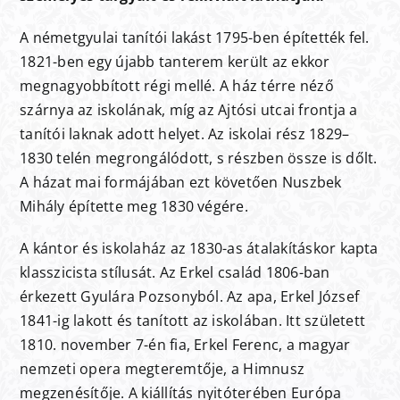
A németgyulai tanítói lakást 1795-ben építették fel.
1821-ben egy újabb tanterem került az ekkor
megnagyobbított régi mellé. A ház térre néző
szárnya az iskolának, míg az Ajtósi utcai frontja a
tanítói laknak adott helyet. Az iskolai rész 1829–
1830 telén megrongálódott, s részben össze is dőlt.
A házat mai formájában ezt követően Nuszbek
Mihály építette meg 1830 végére.
A kántor és iskolaház az 1830-as átalakításkor kapta
klasszicista stílusát. Az Erkel család 1806-ban
érkezett Gyulára Pozsonyból. Az apa, Erkel József
1841-ig lakott és tanított az iskolában. Itt született
1810. november 7-én fia, Erkel Ferenc, a magyar
nemzeti opera megteremtője, a Himnusz
megzenésítője. A kiállítás nyitóterében Európa