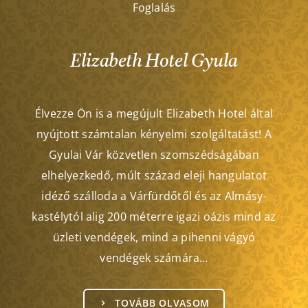
Foglalás
Elizabeth Hotel Gyula
Élvezze Ön is a megújult Elizabeth Hotel által
nyújtott számtalan kényelmi szolgáltatást! A
Gyulai Vár közvetlen szomszédságában
elhelyezkedő, múlt század eleji hangulatot
idéző szálloda a Várfürdőtől és az Almásy-
kastélytól alig 200 méterre igazi oázis mind az
üzleti vendégek, mind a pihenni vágyó
vendégek számára…
TOVÁBB OLVASOM