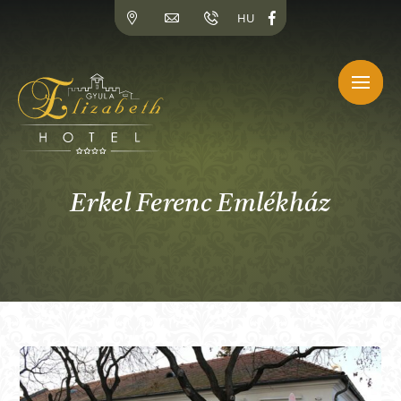
Kihagyás
HU
Erkel Ferenc Emlékház