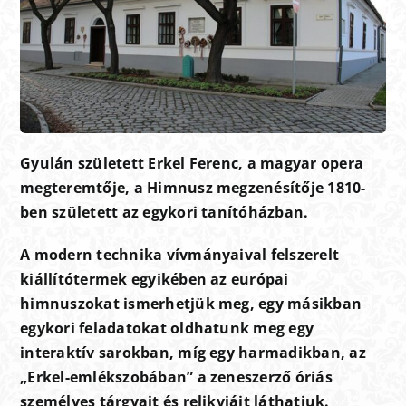
Gyulán született Erkel Ferenc, a magyar opera
megteremtője, a Himnusz megzenésítője 1810-
ben született az egykori tanítóházban.
A modern technika vívmányaival felszerelt
kiállítótermek egyikében az európai
himnuszokat ismerhetjük meg, egy másikban
egykori feladatokat oldhatunk meg egy
interaktív sarokban, míg egy harmadikban, az
„Erkel-emlékszobában” a zeneszerző óriás
személyes tárgyait és relikviáit láthatjuk.