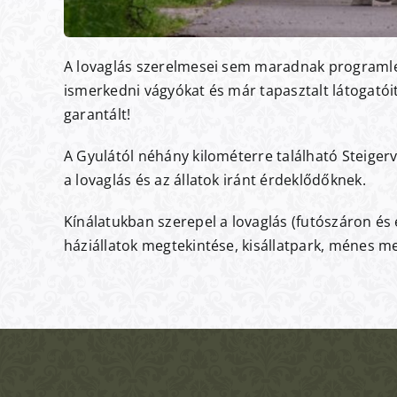
A lovaglás szerelmesei sem maradnak programl
ismerkedni vágyókat és már tapasztalt látogatói
garantált!
A Gyulától néhány kilométerre található Steiger
a lovaglás és az állatok iránt érdeklődőknek.
Kínálatukban szerepel a lovaglás (futószáron és
háziállatok megtekintése, kisállatpark, ménes me