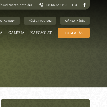
fo@elizabeth-hotel.hu
+36 66 529 110
HU
KUTALVÁNY
HŰSÉGPROGRAM
AJÁNLATKÉRÉS
FOGLALÁS
A
GALÉRIA
KAPCSOLAT