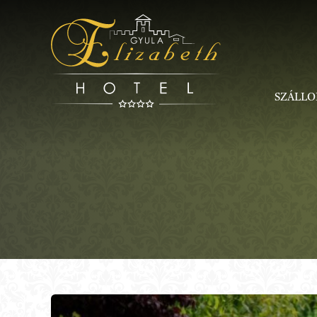
Kihagyás
SZÁLLO