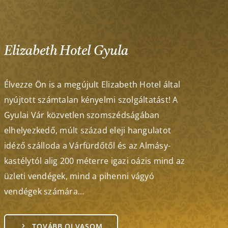
Elizabeth Hotel Gyula
Élvezze Ön is a megújult Elizabeth Hotel által
nyújtott számtalan kényelmi szolgáltatást! A
Gyulai Vár közvetlen szomszédságában
elhelyezkedő, múlt század eleji hangulatot
idéző szálloda a Várfürdőtől és az Almásy-
kastélytól alig 200 méterre igazi oázis mind az
üzleti vendégek, mind a pihenni vágyó
vendégek számára…
TOVÁBB OLVASOM