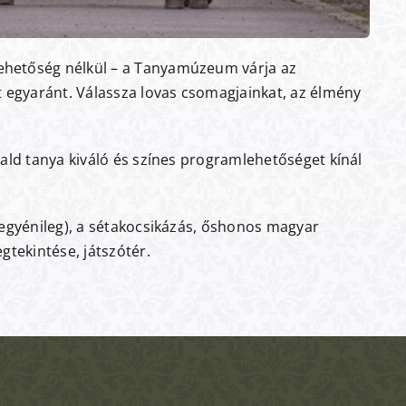
ehetőség nélkül – a Tanyamúzeum várja az
t egyaránt. Válassza lovas csomagjainkat, az élmény
vald tanya kiváló és színes programlehetőséget kínál
 egyénileg), a sétakocsikázás, őshonos magyar
gtekintése, játszótér.