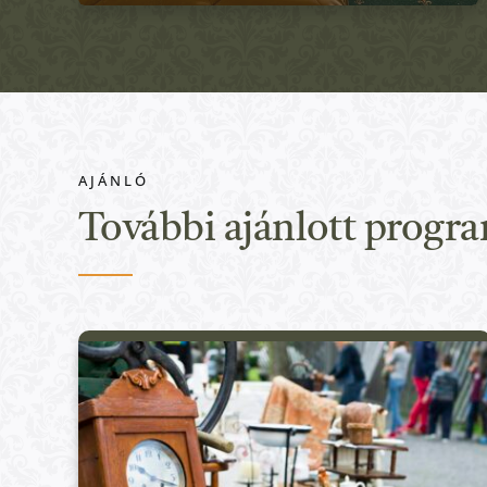
AJÁNLÓ
Aktív Programok
További ajánlott progr