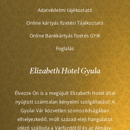
Adatvédelmi tájékoztató
Online kártyás fizetési Tájékoztató
Online Bankkártyás fizetés GYIK
Foglalás
Elizabeth Hotel Gyula
Élvezze Ön is a megújult Elizabeth Hotel által
nyújtott számtalan kényelmi szolgáltatást! A
Gyulai Vár közvetlen szomszédságában
elhelyezkedő, múlt század eleji hangulatot
idéző szálloda a Várfürdőtől és az Almásy-