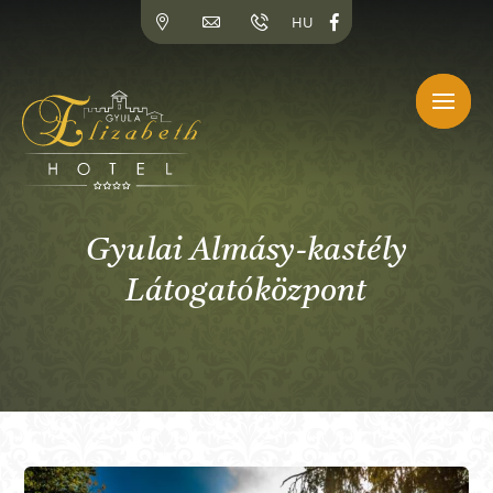
Kihagyás
HU
Gyulai Almásy-kastély
Látogatóközpont