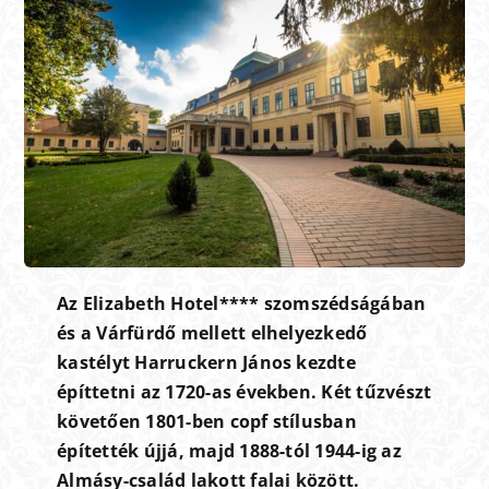
Az Elizabeth Hotel**** szomszédságában
és a Várfürdő mellett elhelyezkedő
kastélyt Harruckern János kezdte
építtetni az 1720-as években. Két tűzvészt
követően 1801-ben copf stílusban
építették újjá, majd 1888-tól 1944-ig az
Almásy-család lakott falai között.