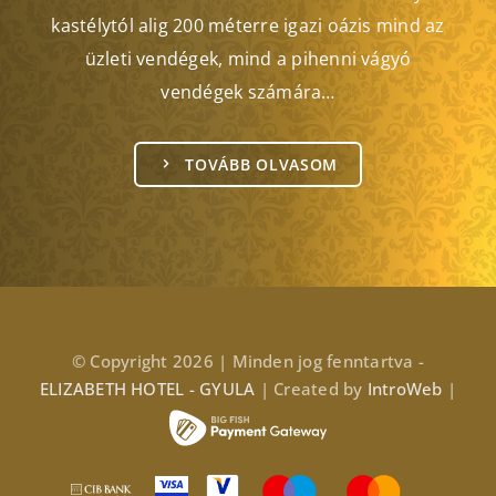
kastélytól alig 200 méterre igazi oázis mind az
üzleti vendégek, mind a pihenni vágyó
vendégek számára…
TOVÁBB OLVASOM
© Copyright 2026 | Minden jog fenntartva -
ELIZABETH HOTEL - GYULA
| Created by
IntroWeb
|