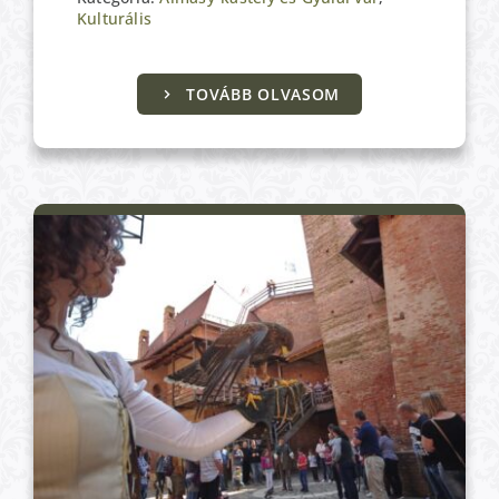
Kulturális
Almásy-kastély és Gyulai vár
TOVÁBB OLVASOM