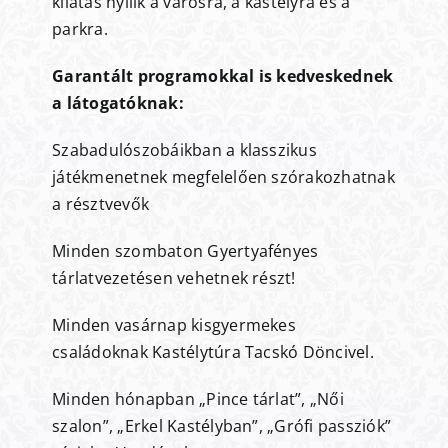
kilátás nyílik a városra, a kastélyra és a
parkra.
Garantált programokkal is kedveskednek
a látogatóknak:
Szabadulószobáikban a klasszikus
játékmenetnek megfelelően szórakozhatnak
a résztvevők
Minden szombaton Gyertyafényes
tárlatvezetésen vehetnek részt!
Minden vasárnap kisgyermekes
családoknak Kastélytúra Tacskó Döncivel.
Minden hónapban „Pince tárlat”, „Női
szalon”, „Erkel Kastélyban”, „Grófi passziók”