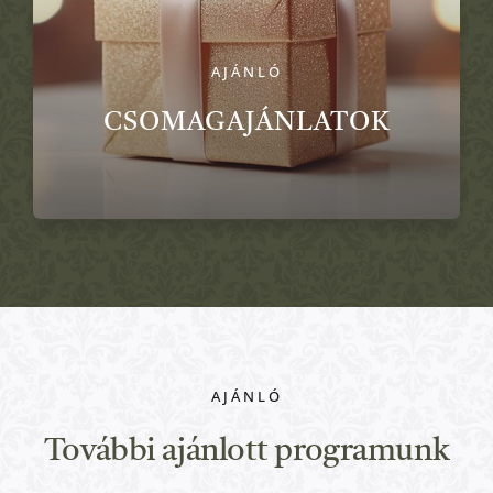
AJÁNLÓ
CSOMAGAJÁNLATOK
AJÁNLÓ
További ajánlott programunk
Almásy-kastély és Gyulai vár
Kulturális